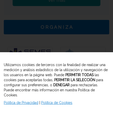
Ver más
O R G A N I Z A
Utilizamos cookies de terceros con la finalidad de realizar una
medición y análisis estadístico de la utilización y navegación de
los usuarios en la página web. Puede
PERMITIR TODAS
las
cookies para aceptarlas todas,
PERMITIR LA SELECCIÓN
para
Viajes El Corte Inglés
configurar sus preferencias, o
DENEGAR
para rechazarlas.
Secretaria Técnica
Puede encontrar más información en nuestra Política de
M.I.C.E. Murcia y Alicante
Cookies.
Email:
congresosA10@viajeseci.es
T. (+34) 968 272 393 | Horario: L-V de 9:00 a 18:00 h
Política de Privacidad
|
Politica de Cookies